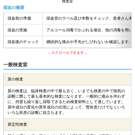
検査室
採血の概要
採血前の準備
採血管のラベル及び本数をチェック、患者さん本
採血の実施
アルコール消毒でかぶれる場合、他の消毒を用い
採血後のチェック
継続的な痛みや手先がしびれないか確認します。
←スクロールできます→
一般検査室
尿の検査
尿の検査は、臨床検査の中で最も古く、いまでも検査の中で病気の
診断に際して最も基本的な検査になります。一般的に痛みを伴わず
に、何度も繰り返し採取できるため検査材料として適しています。
尿中成分の変化や異常成分の出現によって、腎疾患だけでなくいろ
いろな疾患の診断に役立ちます。
尿定性検査