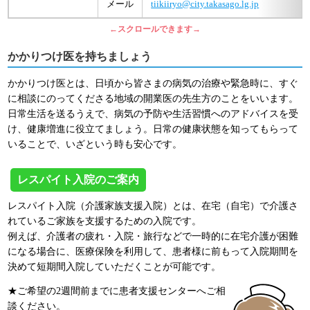
メール
tiikiiryo@city.takasago.lg.jp
←スクロールできます→
かかりつけ医を持ちましょう
かかりつけ医とは、日頃から皆さまの病気の治療や緊急時に、すぐ
に相談にのってくださる地域の開業医の先生方のことをいいます。
日常生活を送るうえで、病気の予防や生活習慣へのアドバイスを受
け、健康増進に役立てましょう。日常の健康状態を知ってもらって
いることで、いざという時も安心です。
レスパイト入院のご案内
レスパイト入院（介護家族支援入院）とは、在宅（自宅）で介護さ
れているご家族を支援するための入院です。
例えば、介護者の疲れ・入院・旅行などで一時的に在宅介護が困難
になる場合に、医療保険を利用して、患者様に前もって入院期間を
決めて短期間入院していただくことが可能です。
★ご希望の2週間前までに患者支援センターへご相
談ください。