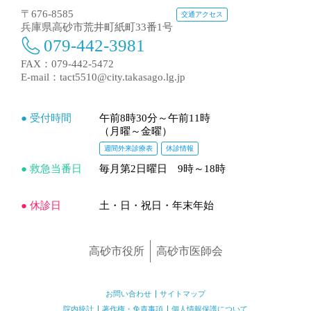
〒676-8585
交通アクセス
兵庫県高砂市荒井町紙町33番1号
079-442-3981
FAX：079-442-5472
E-mail：
tact5510@city.takasago.lg.jp
● 受付時間
午前8時30分～午前11時
（月曜～金曜）
週間外来診療表
休診情報
● 救急当番日
毎月第2日曜日 9時～18時
● 休診日
土・日・祝日・年末年始
高砂市役所
高砂市医師会
お問い合わせ
サイトマップ
院内統計
著作権・免責事項
個人情報保護について