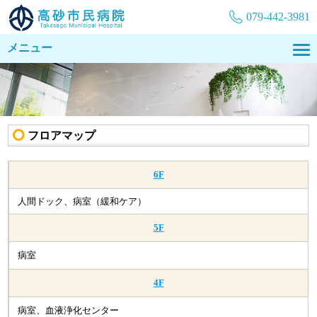
079-442-3981
メニュー
フロアマップ
6F
人間ドック、病室（緩和ケア）
5F
病室
4F
病室、血液浄化センター