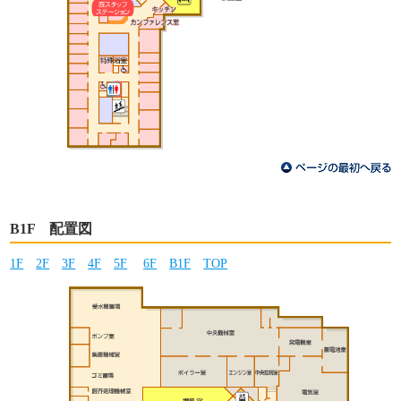
B1F 配置図
1F
2F
3F
4F
5F
6F
B1F
TOP