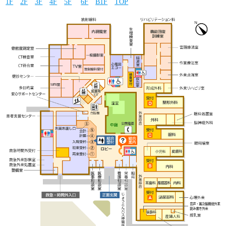
1F
2F
3F
4F
5F
6F
B1F
TOP