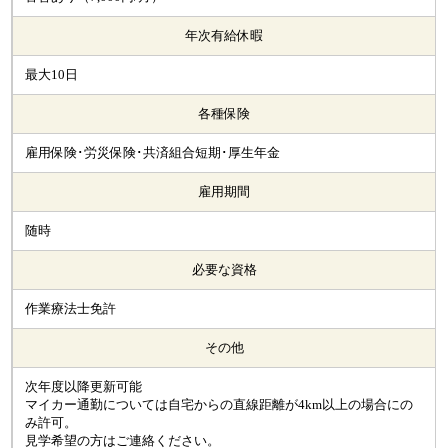
年次有給休暇
最大10日
各種保険
雇用保険･労災保険･共済組合短期･厚生年金
雇用期間
随時
必要な資格
作業療法士免許
その他
次年度以降更新可能
マイカー通勤については自宅からの直線距離が4km以上の場合にの
み許可。
見学希望の方はご連絡ください。